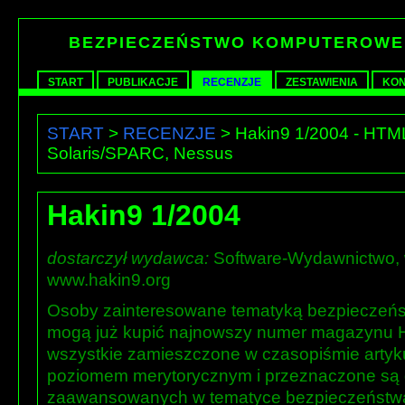
BEZPIECZEŃSTWO KOMPUTEROWE
START
PUBLIKACJE
RECENZJE
ZESTAWIENIA
KON
START
>
RECENZJE
> Hakin9 1/2004 - HTML 
Solaris/SPARC, Nessus
Hakin9 1/2004
dostarczył wydawca:
Software-Wydawnictwo, 
www.hakin9.org
Osoby zainteresowane tematyką bezpieczeńs
mogą już kupić najnowszy numer magazynu Hak
wszystkie zamieszczone w czasopiśmie artyku
poziomem merytorycznym i przeznaczone są d
zaawansowanych w tematyce bezpieczeństwa