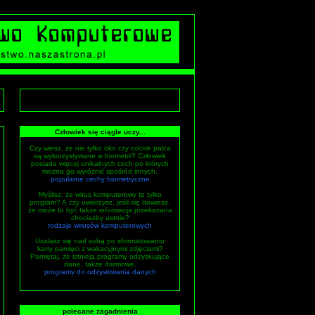
Człowiek się ciągle uczy...
Czy wiesz, że nie tylko oko czy odcisk palca
są wykorzystywane w biometrii? Człowiek
posiada więcej unikalnych cech po których
można go wyróżnić spośród innych.
popularne cechy biometryczne
Myślisz, że wirus komputerowy to tylko
program? A czy uwierzysz, jeśli się dowiesz,
że może to być także informacja przekazana
chociażby ustnie?
rodzaje wirusów komputerowych
Użalasz się nad sobą po sformatowaniu
karty pamięci z wakacyjnymi zdjęciami?
Pamiętaj, że istnieją programy odzyskujące
dane, także darmowe.
programy do odzyskiwania danych
polecane zagadnienia