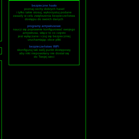
bezpieczne hasło
poznaj cechy dobrych haseł
i tylko takie stosuj, wykorzystuj podane
zasady w celu zwiększenia bezpieczeństwa
dostępu do swoich danych
programy antywirusowe
naucz się poprawnie konfigurować swojego
antywirusa, włącz to co często
jest wyłączane i czuj się bezpieczniej
uruchamiając obce pliki
bezpieczeństwo WiFi
skonfiguruj tak swój punkt dostępowy,
aby nikt niepowołany nie dostał się
do Twojej sieci