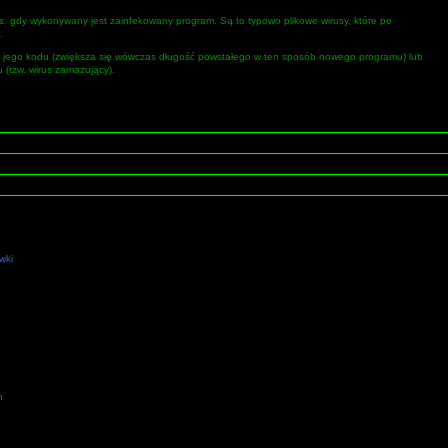
 gdy wykonywany jest zainfekowany program. Są to typowo plikowe wirusy, które po
.
c jego kodu (zwiększa się wówczas długość powstałego w ten sposób nowego programu) lub
(tzw. wirus zamazujący).
ywki
h