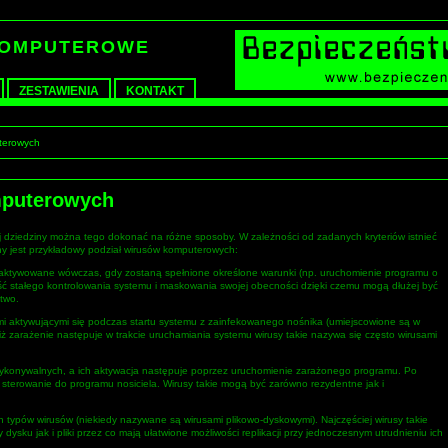
KOMPUTEROWE
ZESTAWIENIA
KONTAKT
uterowych
mputerowych
j dziedziny można tego dokonać na różne sposoby. W zależności od zadanych kryteriów istnieć
ny jest przykładowy podział wirusów komputerowych:
są aktywowane wówczas, gdy zostaną spełnione określone warunki (np. uruchomienie programu o
ość stałego kontrolowania systemu i maskowania swojej obecności dzięki czemu mogą dłużej być
two.
i aktywującymi się podczas startu systemu z zainfekowanego nośnika (umiejscowione są w
 iż zarażenie następuje w trakcie uruchamiania systemu wirusy takie nazywa się często wirusami
wykonywalnych, a ich aktywacja następuje poprzez uruchomienie zarażonego programu. Po
 sterowanie do programu nosiciela. Wirusy takie mogą być zarówno rezydentne jak i
 typów wirusów (niekiedy nazywane są wirusami plikowo-dyskowymi). Najczęściej wirusy takie
ysku jak i pliki przez co mają ułatwione możliwości replikacji przy jednoczesnym utrudnieniu ich