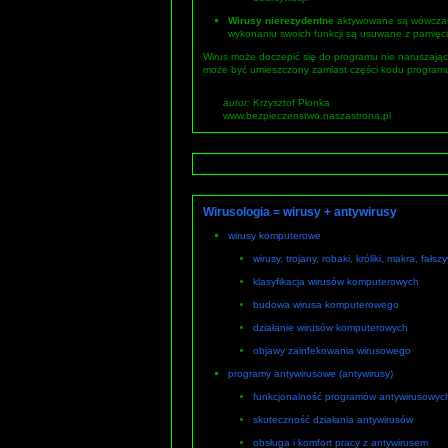
Wirusy nierezydentne
aktywowane są wówczas,
wykonaniu swoich funkcji są usuwane z pamięci
Wirus może doczepić się do programu nie naruszają
może być umieszczony zamiast części kodu programu 
autor:
Krzysztof Płonka
www.bezpieczenstwo.naszastrona.pl
Wirusologia = wirusy + antywirusy
wirusy komputerowe
wirusy, trojany, robaki, króliki, makra, fałsz
klasyfikacja wirusów komputerowych
budowa wirusa komputerowego
działanie wirusów komputerowych
objawy zainfekowania wirusowego
programy antywirusowe (antywirusy)
funkcjonalność programów antywirusowyc
skuteczność działania antywirusów
obsługa i komfort pracy z antywirusem