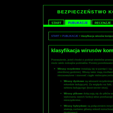
BEZPIECZEŃSTWO 
START
PUBLIKACJE
RECENZJE
START
>
PUBLIKACJE
> klasyfikacja wirusów komp
klasyfikacja wirusów ko
Przeważenie, jeżeli chodzi o podział obiektów pewne
może wiele rodzajów podziałów. Poniżej przedstawio
Wirusy rezydentne
instalują się w pamięci i 
określonej godzinie). Wirusy takie mają możliw
niezauważone i stanowić ciągłe niebezpieczeńs
Wirusy dyskowe
są wirusami rezydentnym
rekordzie ładującym). Za względu na fakt,
sektora ładującego (boot-sector virus).
Wirusy plikowe
dołączają się do plików 
wykonaniu swoich funkcji wirus przekazuje
nierezydentne.
Wirusy hybrydowe
są połączeniem innych
atakują zarówno główny rekord rozruchowy d
deaktywacji.