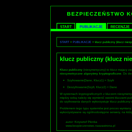
BEZPIECZEŃSTWO 
START
PUBLIKACJE
RECENZJE
START
>
PUBLIKACJE
> klucz publiczny (klucz nies
klucz publiczny (klucz n
Klucz publiczny
(niesymetryczny) to klucz mający z
niesymetryczne algorytmy kryptograficzne
. Do de
Szyfrowanie(Dane, Klucz1) = Szyfr
Deszyfrowanie(Szyfr, Klucz2) = Dane
W systemach kryptograficznych z kluczem niesymetr
między sobą należy się wymienić swoimi kluczami publ
do szyfrowania danych wykorzystuje klucz publiczny 
Problemem tego typu systemów jest proces wymiany kl
wykorzystywane są ogólnodostępne serwery, na któr
autor:
Krzysztof Płonka
www.bezpieczenstwo.naszastrona.pl