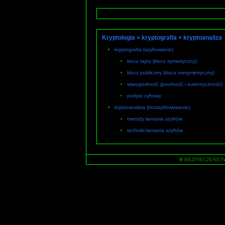
Kryptologia = kryptografia + kryptoanaliza
kryptografia (szyfrowanie)
klucz tajny (klucz symetryczny)
klucz publiczny (klucz niesymetryczny)
wiarygodność (poufność i autentyczność)
podpis cyfrowy
kryptoanaliza (rozszyfrowywanie)
metody łamania szyfrów
techniki łamania szyfrów
©
BEZPIECZEŃSTWO