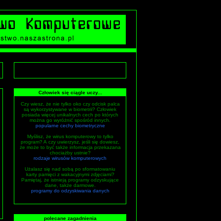
Człowiek się ciągle uczy...
Czy wiesz, że nie tylko oko czy odcisk palca
są wykorzystywane w biometrii? Człowiek
posiada więcej unikalnych cech po których
można go wyróżnić spośród innych.
popularne cechy biometryczne
Myślisz, że wirus komputerowy to tylko
program? A czy uwierzysz, jeśli się dowiesz,
że może to być także informacja przekazana
chociażby ustnie?
rodzaje wirusów komputerowych
Użalasz się nad sobą po sformatowaniu
karty pamięci z wakacyjnymi zdjęciami?
Pamiętaj, że istnieją programy odzyskujące
dane, także darmowe.
programy do odzyskiwania danych
polecane zagadnienia