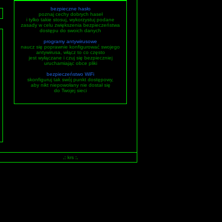
bezpieczne hasło
poznaj cechy dobrych haseł
i tylko takie stosuj, wykorzystuj podane
zasady w celu zwiększenia bezpieczeństwa
dostępu do swoich danych
programy antywirusowe
naucz się poprawnie konfigurować swojego
antywirusa, włącz to co często
jest wyłączane i czuj się bezpieczniej
uruchamiając obce pliki
bezpieczeństwo WiFi
skonfiguruj tak swój punkt dostępowy,
aby nikt niepowołany nie dostał się
do Twojej sieci
.:
krs
:.