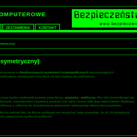
KOMPUTEROWE
ZESTAWIENIA
KONTAKT
ymetryczny)
iesymetryczny)
astosowanie w
dwukluczowych systemach kryptograficznych
wykorzystujących
szyfrowania używany jest inny klucz niż był używany do szyfrowania.
ycznym każdy użytkownik posiada parę kluczy:
prywatny
i
publiczny
. Aby móc komunikować się
icznymi, natomiast klucz prywatny powinien być tajny i znany tylko jego właścicielowi. Nadawca
odbiorcy, a odbiorca do deszyfrowania wiadomości wykorzystuje własny klucz prywatny.
uczy, jednak fakt, że klucze publiczne nie muszą być tajne powoduje, że do ich dystrybucji
ych umieszczane są klucze publiczne.