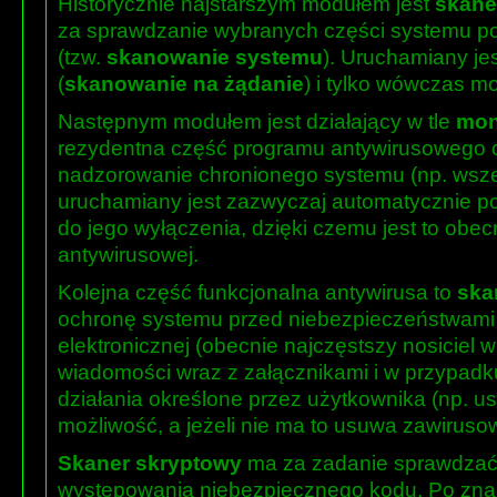
Historycznie najstarszym modułem jest
skane
za sprawdzanie wybranych części systemu p
(tzw.
skanowanie systemu
). Uruchamiany je
(
skanowanie na żądanie
) i tylko wówczas m
Następnym modułem jest działający w tle
mon
rezydentna część programu antywirusowego od
nadzorowanie chronionego systemu (np. wszelk
uruchamiany jest zazwyczaj automatycznie pod
do jego wyłączenia, dzięki czemu jest to obe
antywirusowej.
Kolejna część funkcjonalna antywirusa to
ska
ochronę systemu przed niebezpieczeństwami
elektronicznej (obecnie najczęstszy nosiciel 
wiadomości wraz z załącznikami i w przypadk
działania określone przez użytkownika (np. usu
możliwość, a jeżeli nie ma to usuwa zawirusow
Skaner skryptowy
ma za zadanie sprawdzać
występowania niebezpiecznego kodu. Po znal