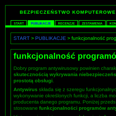
BEZPIECZEŃSTWO KOMPUTEROWE
START
PUBLIKACJE
RECENZJE
ZESTAWIENIA
KON
START
>
PUBLIKACJE
> funkcjonalność pr
funkcjonalność program
Dobry program antywirusowy powinien chara
skutecznością wykrywania niebezpieczeń
prostotą obsługi
.
Antywirus
składa się z szeregu funkcjonaln
wykonywanie określonych funkcji, a liczba mo
producenta danego programu. Poniżej przedst
stosowane
funkcjonalności programów an