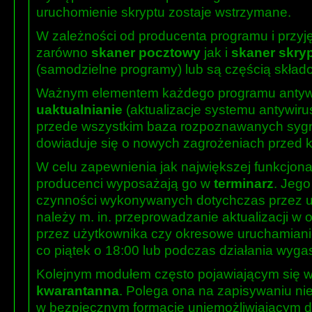
uruchomienie skryptu zostaje wstrzymane.
W zależności od producenta programu i przyj
zarówno
skaner pocztowy
jak i
skaner skry
(samodzielne programy) lub są częścią skła
Ważnym elementem każdego programu antywi
uaktualnianie
(aktualizacje systemu antywiru
przede wszystkim baza rozpoznawanych sygn
dowiaduje się o nowych zagrożeniach przed kt
W celu zapewnienia jak największej funkcjon
producenci wyposażają go w
terminarz
. Jego
czynności wykonywanych dotychczas przez u
należy m. in. przeprowadzanie aktualizacji w
przez użytkownika czy okresowe uruchamiani
co piątek o 18:00 lub podczas działania wyga
Kolejnym modułem często pojawiającym się w
kwarantanna
. Polega ona na zapisywaniu nie
w bezpiecznym formacie uniemożliwiającym da