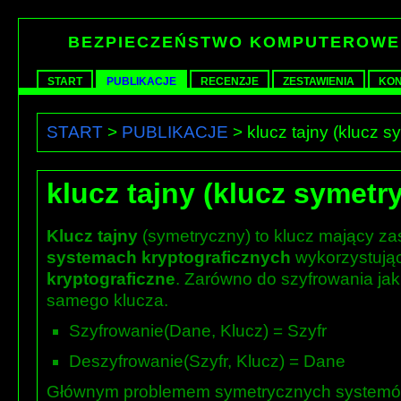
BEZPIECZEŃSTWO KOMPUTEROWE
START
PUBLIKACJE
RECENZJE
ZESTAWIENIA
KON
START
>
PUBLIKACJE
> klucz tajny (klucz s
klucz tajny (klucz symetr
Klucz tajny
(symetryczny) to klucz mający z
systemach kryptograficznych
wykorzystują
kryptograficzne
. Zarówno do szyfrowania jak
samego klucza.
Szyfrowanie(Dane, Klucz) = Szyfr
Deszyfrowanie(Szyfr, Klucz) = Dane
Głównym problemem symetrycznych systemów 